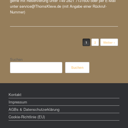
gerne mit Reservierung unter +49 2821 7131600 oder per E-Mail
unter service@ThomsKleve.de (mit Angabe einer Rückruf-
Nummer)
Beitragsnavigation
1
2
Weiter »
Suchen
Suchen
Kontakt
Impressum
AGBs & Datenschutzerklärung
Cookie-Richtlinie (EU)