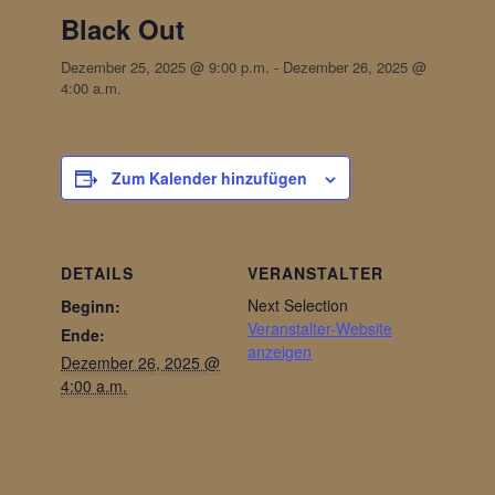
Black Out
Dezember 25, 2025 @ 9:00 p.m.
-
Dezember 26, 2025 @
4:00 a.m.
Zum Kalender hinzufügen
DETAILS
VERANSTALTER
Next Selection
Beginn:
Veranstalter-Website
Ende:
anzeigen
Dezember 26, 2025 @
4:00 a.m.