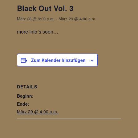
Black Out Vol. 3
März 28 @ 9:00 p.m.
-
März 29 @ 4:00 a.m.
more Info´s soon…
Zum Kalender hinzufügen
DETAILS
Beginn:
Ende:
März 29 @ 4:00 a.m.