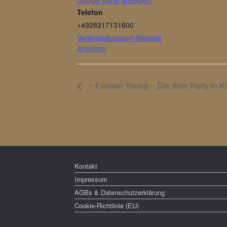
Google Karte anzeigen
Telefon
+4928217131600
Veranstaltungsort-Website
anzeigen
✨️Forever Young – Die 80er Party in K
Kontakt
Impressum
AGBs & Datenschutzerklärung
Cookie-Richtlinie (EU)