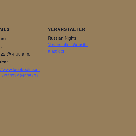
AILS
VERANSTALTER
Russian Nights
nn:
Veranstalter-Website
:
anzeigen
 22 @ 4:00 a.m.
ite:
s://www.facebook.com
nts/73371924935171