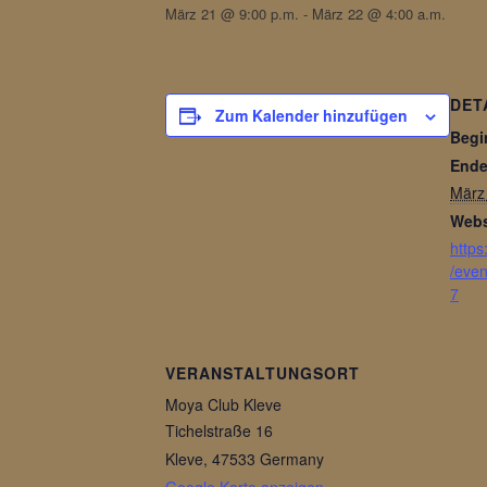
März 21 @ 9:00 p.m.
-
März 22 @ 4:00 a.m.
DET
Zum Kalender hinzufügen
Begi
Ende
März
Webs
http
/eve
7
VERANSTALTUNGSORT
Moya Club Kleve
Tichelstraße 16
Kleve
,
47533
Germany