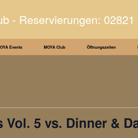
 - Reservierungen: 02821 
OYA Events
MOYA Club
Öffnungszeiten
 Vol. 5 vs. Dinner & D